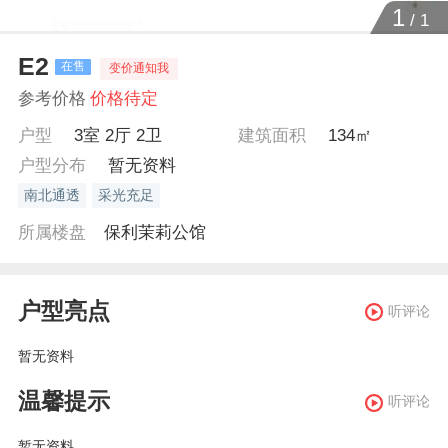
1
/
1
E2
在售
变价通知我
参考价格
价格待定
户型
3室 2厅 2卫
建筑面积
134㎡
户型分布
暂无资料
南北通透
采光充足
所属楼盘
保利茉莉公馆
户型亮点
听评论
暂无资料
温馨提示
听评论
暂无资料